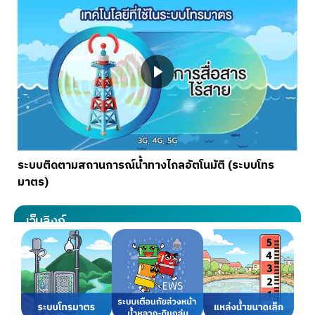
ระบบติดตามสถานการณ์น้ำทางไกลอัตโนมัติ (ระบบโทร
มาตร)
เว็บลิงก์