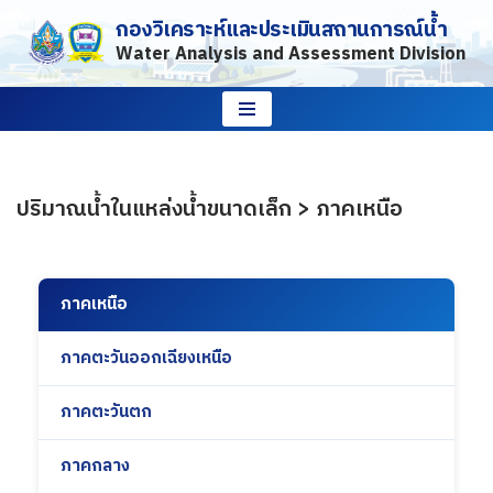
กองวิเคราะห์และประเมินสถานการณ์น้ำ
Water Analysis and Assessment Division
Skip
to
content
ปริมาณน้ำในแหล่งน้ำขนาดเล็ก > ภาคเหนือ
ภาคเหนือ
ภาคตะวันออกเฉียงเหนือ
ภาคตะวันตก
ภาคกลาง