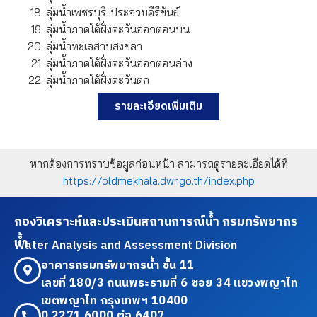
ลุ่มน้ำเพชรบุรี-ประจวบคีรีขันธ์
ลุ่มน้ำภาคใต้ฝั่งตะวันออกตอนบน
ลุ่มน้ำทะเลสาบสงขลา
ลุ่มน้ำภาคใต้ฝั่งตะวันออกตอนล่าง
ลุ่มน้ำภาคใต้ฝั่งตะวันตก
รายละเอียดเพิ่มเติม
หากต้องการทราบข้อมูลก่อนหน้า สามารถดูรายละเอียดได้ที่
https://oldmekhala.dwr.go.th/index.php
กองวิเคราะห์และประเมินสถานการณ์น้ำ กรมทรัพยากร
น้ำ
Water Analysis and Assessment Division
อาคารกรมทรัพยากรน้ำ ชั้น 11
เลขที่ 180/3 ถนนพระรามที่ 6 ซอย 34 แขวงพญาไท
เขตพญาไท กรุงเทพฯ 10400
0 2271 6000 ต่อ 6407