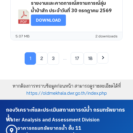
รายงานและคาดการณ์สถานการณ์ลุ่ม
น้ำป่าสัก ประจำวันที่ 30 กรกฎาคม 2569
DOWNLOAD
5.07 MB
2 downloads
…
1
2
3
17
18
หากต้องการทราบข้อมูลก่อนหน้า สามารถดูรายละเอียดได้ที่
https://oldmekhala.dwr.go.th/index.php
กองวิเคราะห์และประเมินสถานการณ์น้ำ กรมทรัพยากร
น้ำ
Water Analysis and Assessment Division
อาคารกรมทรัพยากรน้ำ ชั้น 11