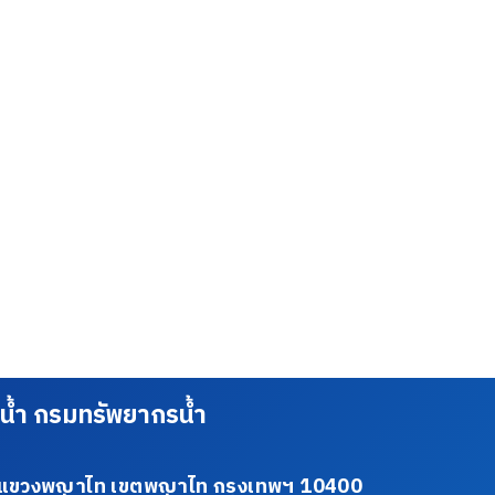
น้ำ กรมทรัพยากรน้ำ
34 แขวงพญาไท เขตพญาไท กรุงเทพฯ 10400