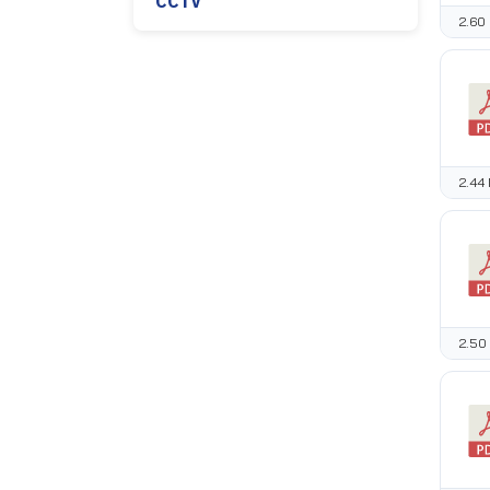
CCTV
2.60
2.44
2.50