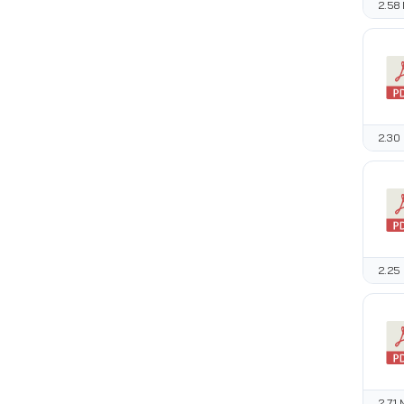
2.58
2.30
2.25
2.71