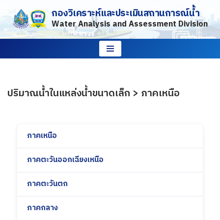
กองวิเคราะห์และประเมินสถานการณ์น้ำ
Water Analysis and Assessment Division
Skip
to
content
ปริมาณน้ำในแหล่งน้ำขนาดเล็ก > ภาคเหนือ
ภาคเหนือ
ภาคตะวันออกเฉียงเหนือ
ภาคตะวันตก
ภาคกลาง