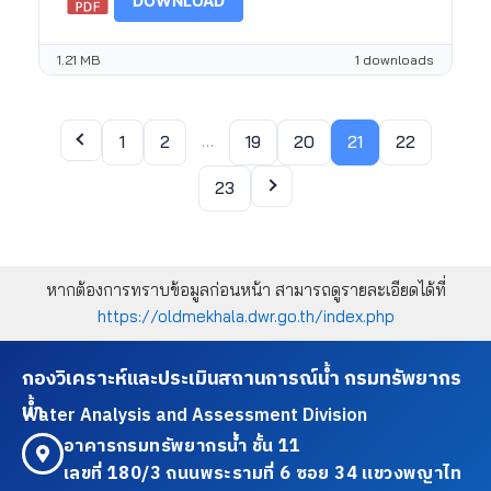
DOWNLOAD
1.21 MB
1 downloads
…
1
2
19
20
21
22
23
หากต้องการทราบข้อมูลก่อนหน้า สามารถดูรายละเอียดได้ที่
https://oldmekhala.dwr.go.th/index.php
กองวิเคราะห์และประเมินสถานการณ์น้ำ กรมทรัพยากร
น้ำ
Water Analysis and Assessment Division
อาคารกรมทรัพยากรน้ำ ชั้น 11
เลขที่ 180/3 ถนนพระรามที่ 6 ซอย 34 แขวงพญาไท