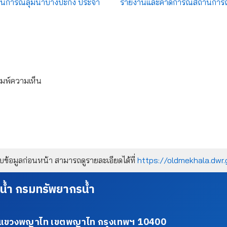
การณ์ลุ่มน้ำบางปะกง ประจำ
รายงานและคาดการณ์สถานการณ์ ล
ิมพ์ความเห็น
้อมูลก่อนหน้า สามารถดูรายละเอียดได้ที่
https://oldmekhala.dwr.
น้ำ กรมทรัพยากรน้ำ
34 แขวงพญาไท เขตพญาไท กรุงเทพฯ 10400