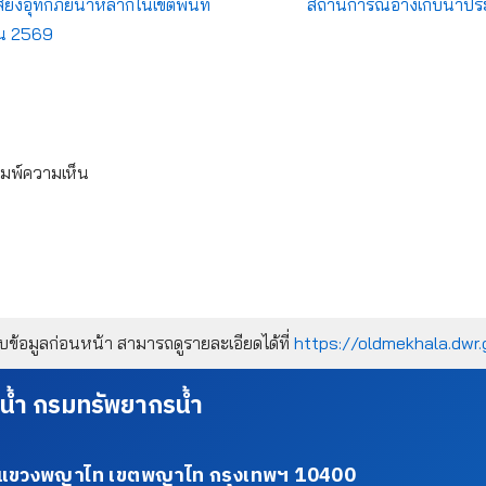
่ยงอุทกภัยน้ำหลากในเขตพื้นที่
สถานการณ์อ่างเก็บน้ำประ
ายน 2569
ิมพ์ความเห็น
้อมูลก่อนหน้า สามารถดูรายละเอียดได้ที่
https://oldmekhala.dwr.
น้ำ กรมทรัพยากรน้ำ
34 แขวงพญาไท เขตพญาไท กรุงเทพฯ 10400