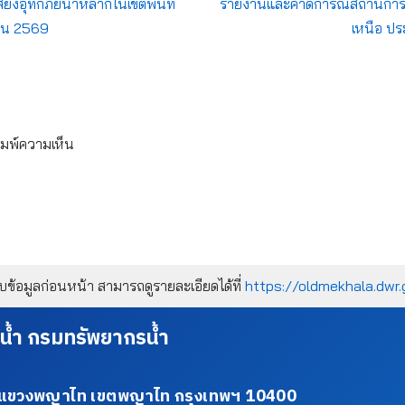
่ยงอุทกภัยน้ำหลากในเขตพื้นที่
รายงานและคาดการณ์สถานการณ์
นายน 2569
เหนือ ปร
ิมพ์ความเห็น
้อมูลก่อนหน้า สามารถดูรายละเอียดได้ที่
https://oldmekhala.dwr.
น้ำ กรมทรัพยากรน้ำ
34 แขวงพญาไท เขตพญาไท กรุงเทพฯ 10400