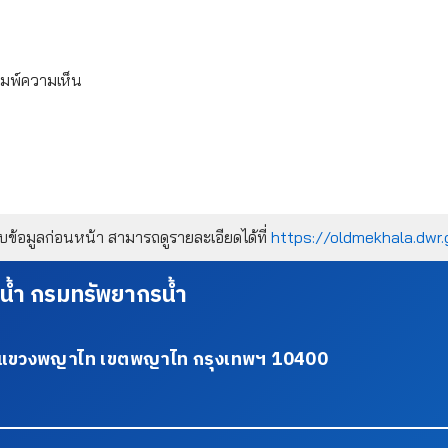
ิมพ์ความเห็น
้อมูลก่อนหน้า สามารถดูรายละเอียดได้ที่
https://oldmekhala.dwr.
น้ำ กรมทรัพยากรน้ำ
34 แขวงพญาไท เขตพญาไท กรุงเทพฯ 10400