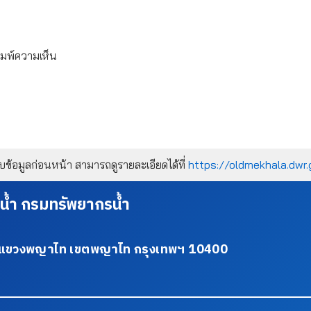
ิมพ์ความเห็น
้อมูลก่อนหน้า สามารถดูรายละเอียดได้ที่
https://oldmekhala.dwr.
น้ำ กรมทรัพยากรน้ำ
34 แขวงพญาไท เขตพญาไท กรุงเทพฯ 10400