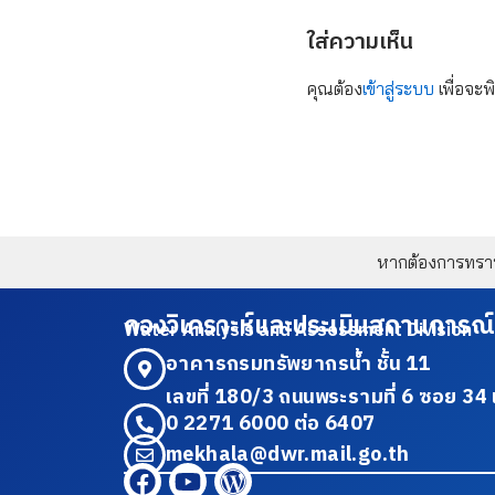
ใส่ความเห็น
คุณต้อง
เข้าสู่ระบบ
เพื่อจะพ
หากต้องการทราบข
กองวิเคราะห์และประเมินสถานการณ์
Water Analysis and Assessment Division
อาคารกรมทรัพยากรน้ำ ชั้น 11
เลขที่ 180/3 ถนนพระรามที่ 6 ซอย 
0 2271 6000 ต่อ 6407
mekhala@dwr.mail.go.th