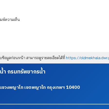
ิมพ์ความเห็น
้อมูลก่อนหน้า สามารถดูรายละเอียดได้ที่
https://oldmekhala.dwr.
น้ำ กรมทรัพยากรน้ำ
34 แขวงพญาไท เขตพญาไท กรุงเทพฯ 10400