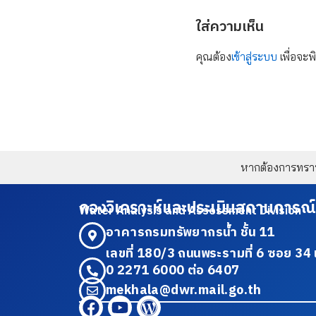
ใส่ความเห็น
คุณต้อง
เข้าสู่ระบบ
เพื่อจะพ
หากต้องการทราบข
กองวิเคราะห์และประเมินสถานการณ์
Water Analysis and Assessment Division
อาคารกรมทรัพยากรน้ำ ชั้น 11
เลขที่ 180/3 ถนนพระรามที่ 6 ซอย 
0 2271 6000 ต่อ 6407
mekhala@dwr.mail.go.th