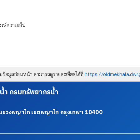
ิมพ์ความเห็น
้อมูลก่อนหน้า สามารถดูรายละเอียดได้ที่
https://oldmekhala.dwr.
น้ำ กรมทรัพยากรน้ำ
34 แขวงพญาไท เขตพญาไท กรุงเทพฯ 10400