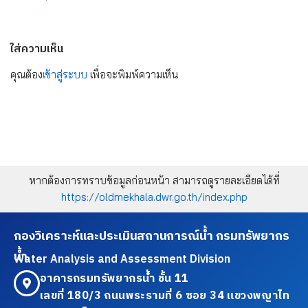
ใส่ความเห็น
คุณต้อง
เข้าสู่ระบบ
เพื่อจะพิมพ์ความเห็น
หากต้องการทราบข้อมูลก่อนหน้า สามารถดูรายละเอียดได้ที่
https://oldmekhala.dwr.go.th/index.php
กองวิเคราะห์และประเมินสถานการณ์น้ำ กรมทรัพยากร
น้ำ
Water Analysis and Assessment Division
อาคารกรมทรัพยากรน้ำ ชั้น 11
เลขที่ 180/3 ถนนพระรามที่ 6 ซอย 34 แขวงพญาไท