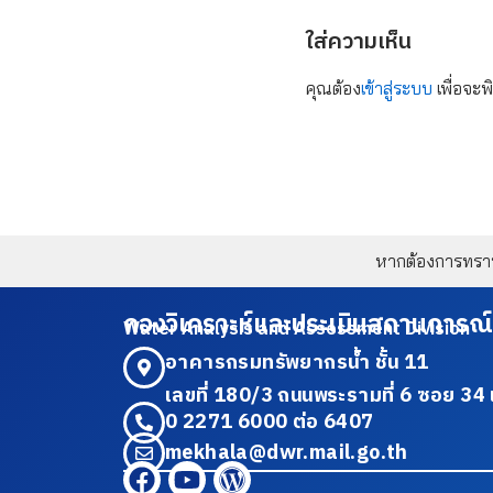
ใส่ความเห็น
คุณต้อง
เข้าสู่ระบบ
เพื่อจะพ
หากต้องการทราบข
กองวิเคราะห์และประเมินสถานการณ์
Water Analysis and Assessment Division
อาคารกรมทรัพยากรน้ำ ชั้น 11
เลขที่ 180/3 ถนนพระรามที่ 6 ซอย 
0 2271 6000 ต่อ 6407
mekhala@dwr.mail.go.th