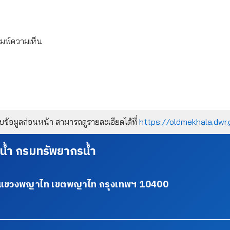
ิมพ์ความเห็น
้อมูลก่อนหน้า สามารถดูรายละเอียดได้ที่
https://oldmekhala.dwr.
น้ำ กรมทรัพยากรน้ำ
34 แขวงพญาไท เขตพญาไท กรุงเทพฯ 10400