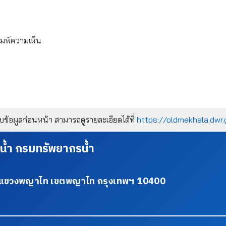
ิมพ์ความเห็น
้อมูลก่อนหน้า สามารถดูรายละเอียดได้ที่
https://oldmekhala.dwr.
น้ำ กรมทรัพยากรน้ำ
34 แขวงพญาไท เขตพญาไท กรุงเทพฯ 10400