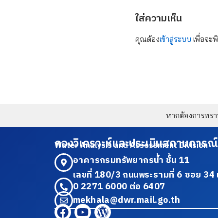
ใส่ความเห็น
คุณต้อง
เข้าสู่ระบบ
เพื่อจะพ
หากต้องการทราบข
กองวิเคราะห์และประเมินสถานการณ์
Water Analysis and Assessment Division
อาคารกรมทรัพยากรน้ำ ชั้น 11
เลขที่ 180/3 ถนนพระรามที่ 6 ซอย 
0 2271 6000 ต่อ 6407
mekhala@dwr.mail.go.th