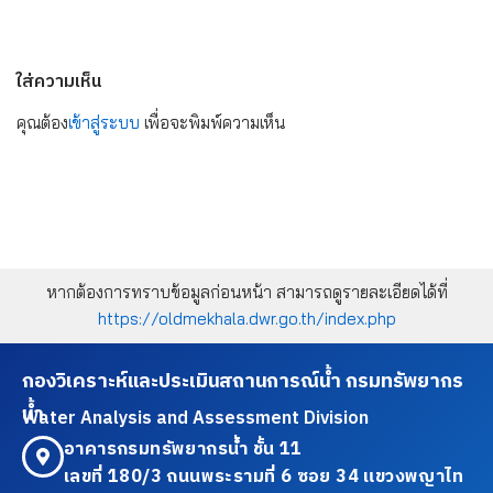
ใส่ความเห็น
คุณต้อง
เข้าสู่ระบบ
เพื่อจะพิมพ์ความเห็น
หากต้องการทราบข้อมูลก่อนหน้า สามารถดูรายละเอียดได้ที่
https://oldmekhala.dwr.go.th/index.php
กองวิเคราะห์และประเมินสถานการณ์น้ำ กรมทรัพยากร
น้ำ
Water Analysis and Assessment Division
อาคารกรมทรัพยากรน้ำ ชั้น 11
เลขที่ 180/3 ถนนพระรามที่ 6 ซอย 34 แขวงพญาไท