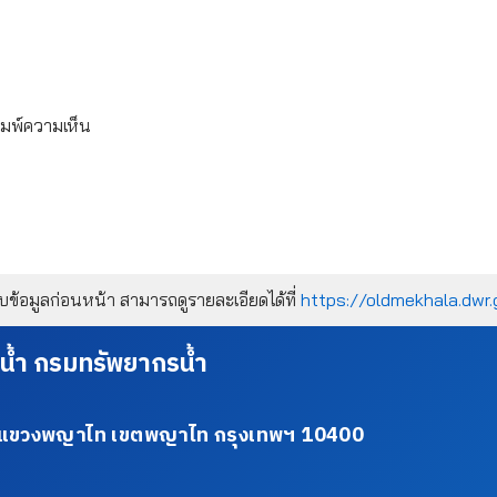
ิมพ์ความเห็น
้อมูลก่อนหน้า สามารถดูรายละเอียดได้ที่
https://oldmekhala.dwr.
น้ำ กรมทรัพยากรน้ำ
34 แขวงพญาไท เขตพญาไท กรุงเทพฯ 10400