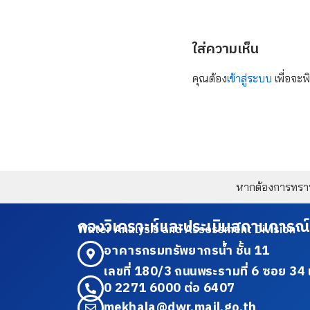
ใส่ความเห็น
คุณต้อง
เข้าสู่ระบบ
เพื่อจะพ
หากต้องการทราบข
กองวิเคราะห์และประเมินสถานการณ์
Water Analysis and Assessment Division
อาคารกรมทรัพยากรน้ำ ชั้น 11
เลขที่ 180/3 ถนนพระรามที่ 6 ซอย 
0 2271 6000 ต่อ 6407
mekhala@dwr.mail.go.th