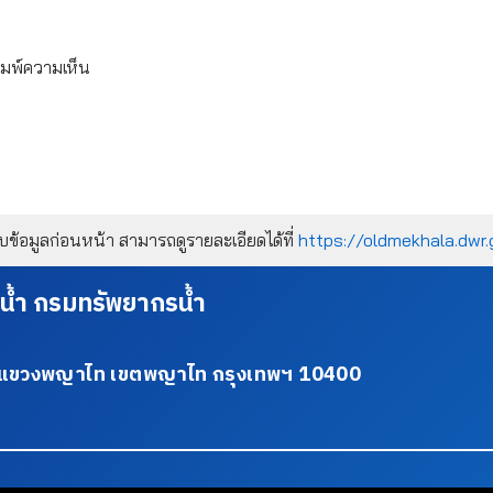
ิมพ์ความเห็น
้อมูลก่อนหน้า สามารถดูรายละเอียดได้ที่
https://oldmekhala.dwr.
น้ำ กรมทรัพยากรน้ำ
34 แขวงพญาไท เขตพญาไท กรุงเทพฯ 10400