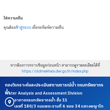
ใส่ความเห็น
คุณต้อง
เข้าสู่ระบบ
เพื่อจะพิมพ์ความเห็น
หากต้องการทราบข้อมูลก่อนหน้า สามารถดูรายละเอียดได้ที่
https://oldmekhala.dwr.go.th/index.php
กองวิเคราะห์และประเมินสถานการณ์น้ำ กรมทรัพยากร
น้ำ
Water Analysis and Assessment Division
อาคารกรมทรัพยากรน้ำ ชั้น 11
เลขที่ 180/3 ถนนพระรามที่ 6 ซอย 34 แขวงพญาไท