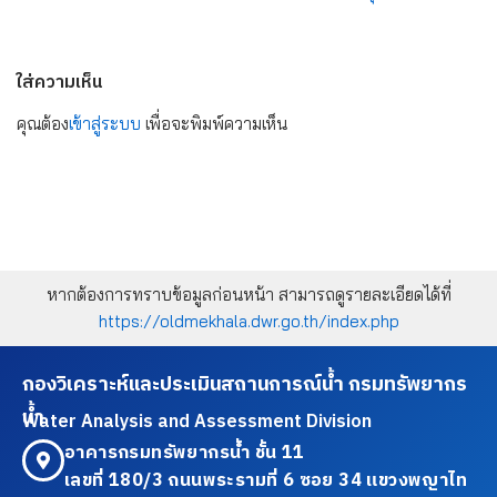
ใส่ความเห็น
คุณต้อง
เข้าสู่ระบบ
เพื่อจะพิมพ์ความเห็น
หากต้องการทราบข้อมูลก่อนหน้า สามารถดูรายละเอียดได้ที่
https://oldmekhala.dwr.go.th/index.php
กองวิเคราะห์และประเมินสถานการณ์น้ำ กรมทรัพยากร
น้ำ
Water Analysis and Assessment Division
อาคารกรมทรัพยากรน้ำ ชั้น 11
เลขที่ 180/3 ถนนพระรามที่ 6 ซอย 34 แขวงพญาไท