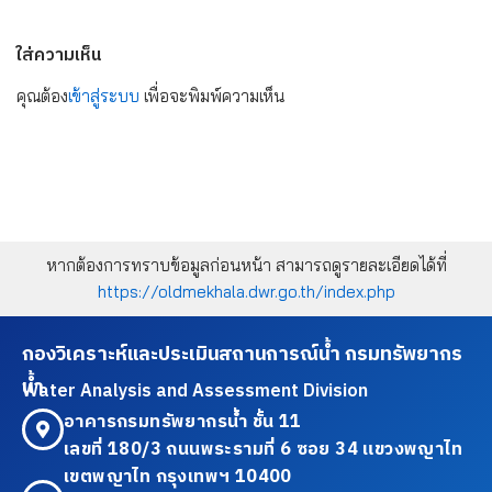
ใส่ความเห็น
คุณต้อง
เข้าสู่ระบบ
เพื่อจะพิมพ์ความเห็น
หากต้องการทราบข้อมูลก่อนหน้า สามารถดูรายละเอียดได้ที่
https://oldmekhala.dwr.go.th/index.php
กองวิเคราะห์และประเมินสถานการณ์น้ำ กรมทรัพยากร
น้ำ
Water Analysis and Assessment Division
อาคารกรมทรัพยากรน้ำ ชั้น 11
เลขที่ 180/3 ถนนพระรามที่ 6 ซอย 34 แขวงพญาไท
เขตพญาไท กรุงเทพฯ 10400