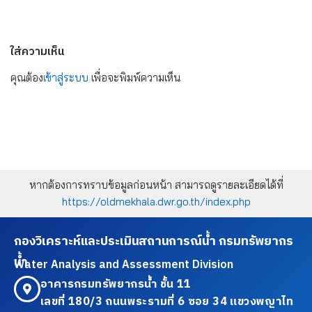
ใส่ความเห็น
คุณต้อง
เข้าสู่ระบบ
เพื่อจะพิมพ์ความเห็น
หากต้องการทราบข้อมูลก่อนหน้า สามารถดูรายละเอียดได้ที่
https://oldmekhala.dwr.go.th/index.php
กองวิเคราะห์และประเมินสถานการณ์น้ำ กรมทรัพยากร
น้ำ
Water Analysis and Assessment Division
อาคารกรมทรัพยากรน้ำ ชั้น 11
เลขที่ 180/3 ถนนพระรามที่ 6 ซอย 34 แขวงพญาไท