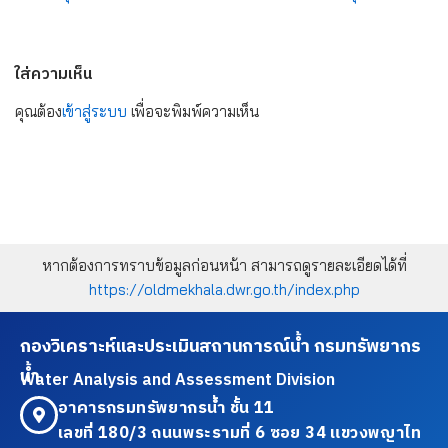
ใส่ความเห็น
คุณต้อง
เข้าสู่ระบบ
เพื่อจะพิมพ์ความเห็น
หากต้องการทราบข้อมูลก่อนหน้า สามารถดูรายละเอียดได้ที่
https://oldmekhala.dwr.go.th/index.php
กองวิเคราะห์และประเมินสถานการณ์น้ำ กรมทรัพยากร
น้ำ
Water Analysis and Assessment Division
อาคารกรมทรัพยากรน้ำ ชั้น 11
เลขที่ 180/3 ถนนพระรามที่ 6 ซอย 34 แขวงพญาไท