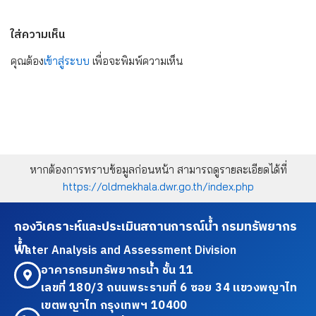
ใส่ความเห็น
คุณต้อง
เข้าสู่ระบบ
เพื่อจะพิมพ์ความเห็น
หากต้องการทราบข้อมูลก่อนหน้า สามารถดูรายละเอียดได้ที่
https://oldmekhala.dwr.go.th/index.php
กองวิเคราะห์และประเมินสถานการณ์น้ำ กรมทรัพยากร
น้ำ
Water Analysis and Assessment Division
อาคารกรมทรัพยากรน้ำ ชั้น 11
เลขที่ 180/3 ถนนพระรามที่ 6 ซอย 34 แขวงพญาไท
เขตพญาไท กรุงเทพฯ 10400