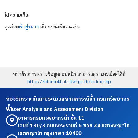
ใส่ความเห็น
คุณต้อง
เข้าสู่ระบบ
เพื่อจะพิมพ์ความเห็น
หากต้องการทราบข้อมูลก่อนหน้า สามารถดูรายละเอียดได้ที่
https://oldmekhala.dwr.go.th/index.php
กองวิเคราะห์และประเมินสถานการณ์น้ำ กรมทรัพยากร
น้ำ
Water Analysis and Assessment Division
อาคารกรมทรัพยากรน้ำ ชั้น 11
เลขที่ 180/3 ถนนพระรามที่ 6 ซอย 34 แขวงพญาไท
เขตพญาไท กรุงเทพฯ 10400