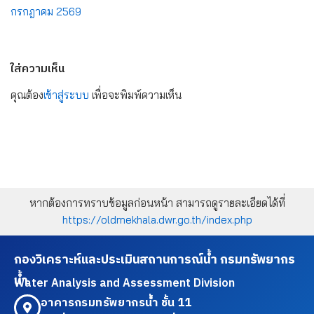
กรกฎาคม 2569
ใส่ความเห็น
คุณต้อง
เข้าสู่ระบบ
เพื่อจะพิมพ์ความเห็น
หากต้องการทราบข้อมูลก่อนหน้า สามารถดูรายละเอียดได้ที่
https://oldmekhala.dwr.go.th/index.php
กองวิเคราะห์และประเมินสถานการณ์น้ำ กรมทรัพยากร
น้ำ
Water Analysis and Assessment Division
อาคารกรมทรัพยากรน้ำ ชั้น 11