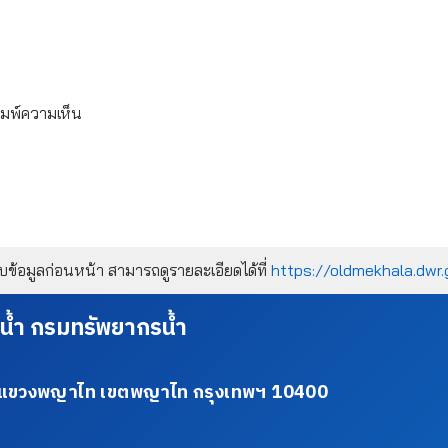
ิมพ์ความเห็น
้อมูลก่อนหน้า สามารถดูรายละเอียดได้ที่
https://oldmekhala.dwr.
น้ำ กรมทรัพยากรน้ำ
34 แขวงพญาไท เขตพญาไท กรุงเทพฯ 10400