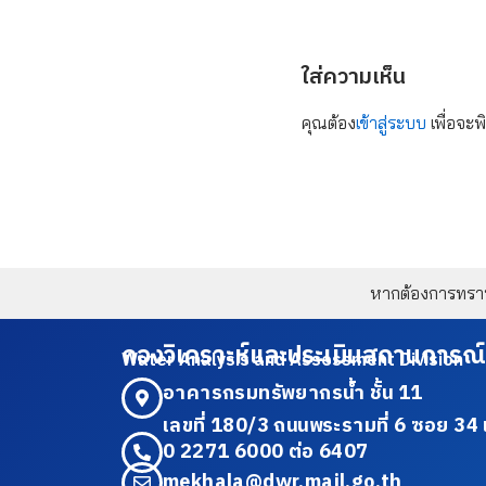
ใส่ความเห็น
คุณต้อง
เข้าสู่ระบบ
เพื่อจะพ
หากต้องการทราบข
กองวิเคราะห์และประเมินสถานการณ์
Water Analysis and Assessment Division
อาคารกรมทรัพยากรน้ำ ชั้น 11
เลขที่ 180/3 ถนนพระรามที่ 6 ซอย 
0 2271 6000 ต่อ 6407
mekhala@dwr.mail.go.th