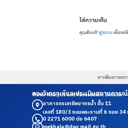
ใส่ความเห็น
คุณต้อง
เข้าสู่ระบบ
เพื่อจะพ
หากต้องการทราบข
กองวิเคราะห์และประเมินสถานการณ์
Water Analysis and Assessment Division
อาคารกรมทรัพยากรน้ำ ชั้น 11
เลขที่ 180/3 ถนนพระรามที่ 6 ซอย 
0 2271 6000 ต่อ 6407
mekhala@dwr.mail.go.th