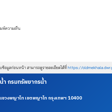
ิมพ์ความเห็น
้อมูลก่อนหน้า สามารถดูรายละเอียดได้ที่
https://oldmekhala.dwr.
น้ำ กรมทรัพยากรน้ำ
34 แขวงพญาไท เขตพญาไท กรุงเทพฯ 10400