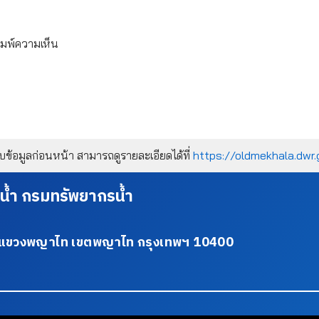
ิมพ์ความเห็น
้อมูลก่อนหน้า สามารถดูรายละเอียดได้ที่
https://oldmekhala.dwr.
น้ำ กรมทรัพยากรน้ำ
34 แขวงพญาไท เขตพญาไท กรุงเทพฯ 10400