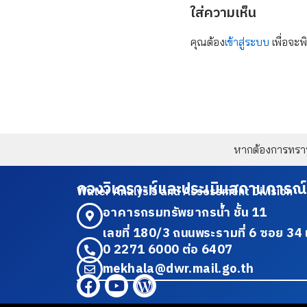
ใส่ความเห็น
คุณต้อง
เข้าสู่ระบบ
เพื่อจะพ
หากต้องการทราบข
กองวิเคราะห์และประเมินสถานการณ์
Water Analysis and Assessment Division
อาคารกรมทรัพยากรน้ำ ชั้น 11
เลขที่ 180/3 ถนนพระรามที่ 6 ซอย 
0 2271 6000 ต่อ 6407
mekhala@dwr.mail.go.th