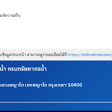
ิมพ์ความเห็น
้อมูลก่อนหน้า สามารถดูรายละเอียดได้ที่
https://oldmekhala.dwr.
น้ำ กรมทรัพยากรน้ำ
34 แขวงพญาไท เขตพญาไท กรุงเทพฯ 10400