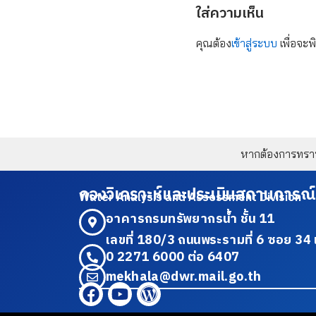
ใส่ความเห็น
คุณต้อง
เข้าสู่ระบบ
เพื่อจะพ
หากต้องการทราบข
กองวิเคราะห์และประเมินสถานการณ์
Water Analysis and Assessment Division
อาคารกรมทรัพยากรน้ำ ชั้น 11
เลขที่ 180/3 ถนนพระรามที่ 6 ซอย 
0 2271 6000 ต่อ 6407
mekhala@dwr.mail.go.th