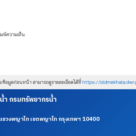
ิมพ์ความเห็น
้อมูลก่อนหน้า สามารถดูรายละเอียดได้ที่
https://oldmekhala.dwr.
น้ำ กรมทรัพยากรน้ำ
34 แขวงพญาไท เขตพญาไท กรุงเทพฯ 10400