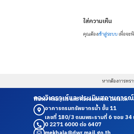
ใส่ความเห็น
คุณต้อง
เข้าสู่ระบบ
เพื่อจะพ
หากต้องการทราบข
กองวิเคราะห์และประเมินสถานการณ์
Water Analysis and Assessment Division
อาคารกรมทรัพยากรน้ำ ชั้น 11
เลขที่ 180/3 ถนนพระรามที่ 6 ซอย 
0 2271 6000 ต่อ 6407
mekhala@dwr.mail.go.th