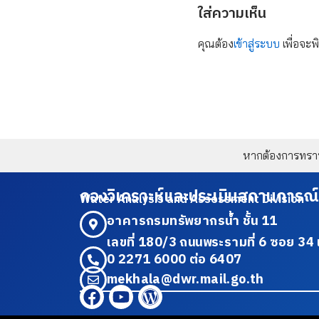
ใส่ความเห็น
คุณต้อง
เข้าสู่ระบบ
เพื่อจะพ
หากต้องการทราบข
กองวิเคราะห์และประเมินสถานการณ์
Water Analysis and Assessment Division
อาคารกรมทรัพยากรน้ำ ชั้น 11
เลขที่ 180/3 ถนนพระรามที่ 6 ซอย 
0 2271 6000 ต่อ 6407
mekhala@dwr.mail.go.th