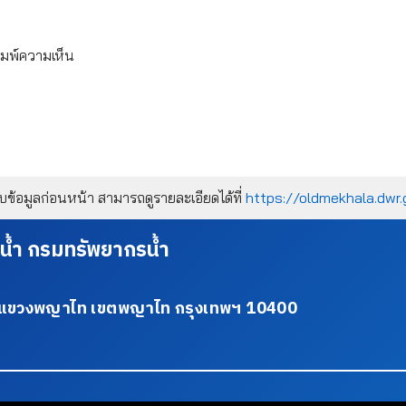
ิมพ์ความเห็น
้อมูลก่อนหน้า สามารถดูรายละเอียดได้ที่
https://oldmekhala.dwr.
น้ำ กรมทรัพยากรน้ำ
34 แขวงพญาไท เขตพญาไท กรุงเทพฯ 10400