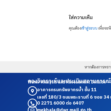
ใส่ความเห็น
คุณต้อง
เข้าสู่ระบบ
เพื่อจะพ
หากต้องการทราบข
กองวิเคราะห์และประเมินสถานการณ์
Water Analysis and Assessment Division
อาคารกรมทรัพยากรน้ำ ชั้น 11
เลขที่ 180/3 ถนนพระรามที่ 6 ซอย 
0 2271 6000 ต่อ 6407
mekhala@dwr.mail.go.th