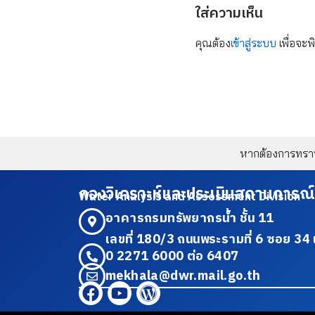
ใส่ความเห็น
คุณต้อง
เข้าสู่ระบบ
เพื่อจะพ
หากต้องการทราบข
กองวิเคราะห์และประเมินสถานการณ์
Water Analysis and Assessment Division
อาคารกรมทรัพยากรน้ำ ชั้น 11
เลขที่ 180/3 ถนนพระรามที่ 6 ซอย 
0 2271 6000 ต่อ 6407
mekhala@dwr.mail.go.th