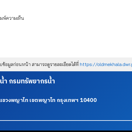
ิมพ์ความเห็น
้อมูลก่อนหน้า สามารถดูรายละเอียดได้ที่
https://oldmekhala.dwr.
น้ำ กรมทรัพยากรน้ำ
34 แขวงพญาไท เขตพญาไท กรุงเทพฯ 10400