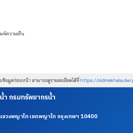
ิมพ์ความเห็น
้อมูลก่อนหน้า สามารถดูรายละเอียดได้ที่
https://oldmekhala.dwr.
น้ำ กรมทรัพยากรน้ำ
34 แขวงพญาไท เขตพญาไท กรุงเทพฯ 10400