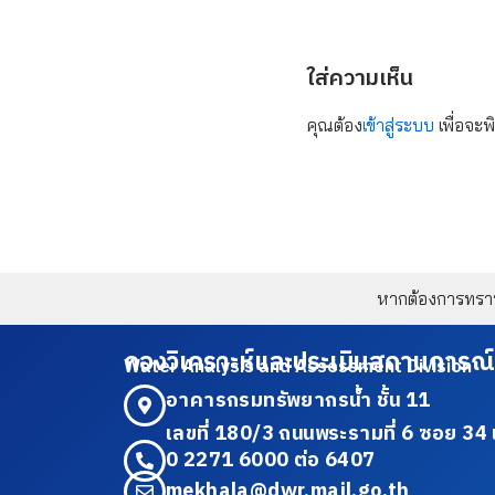
ใส่ความเห็น
คุณต้อง
เข้าสู่ระบบ
เพื่อจะพ
หากต้องการทราบข
กองวิเคราะห์และประเมินสถานการณ์
Water Analysis and Assessment Division
อาคารกรมทรัพยากรน้ำ ชั้น 11
เลขที่ 180/3 ถนนพระรามที่ 6 ซอย 
0 2271 6000 ต่อ 6407
mekhala@dwr.mail.go.th