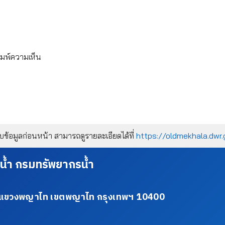
ิมพ์ความเห็น
้อมูลก่อนหน้า สามารถดูรายละเอียดได้ที่
https://oldmekhala.dwr.
น้ำ กรมทรัพยากรน้ำ
34 แขวงพญาไท เขตพญาไท กรุงเทพฯ 10400