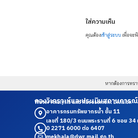
ใส่ความเห็น
คุณต้อง
เข้าสู่ระบบ
เพื่อจะพ
หากต้องการทราบข
กองวิเคราะห์และประเมินสถานการณ์
Water Analysis and Assessment Division
อาคารกรมทรัพยากรน้ำ ชั้น 11
เลขที่ 180/3 ถนนพระรามที่ 6 ซอย 
0 2271 6000 ต่อ 6407
mekhala@dwr.mail.go.th