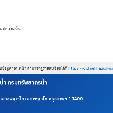
ิมพ์ความเห็น
้อมูลก่อนหน้า สามารถดูรายละเอียดได้ที่
https://oldmekhala.dwr.
น้ำ กรมทรัพยากรน้ำ
34 แขวงพญาไท เขตพญาไท กรุงเทพฯ 10400