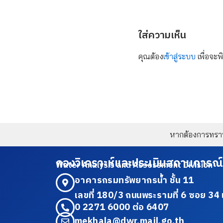
ใส่ความเห็น
คุณต้อง
เข้าสู่ระบบ
เพื่อจะพ
หากต้องการทราบข
กองวิเคราะห์และประเมินสถานการณ์
Water Analysis and Assessment Division
อาคารกรมทรัพยากรน้ำ ชั้น 11
เลขที่ 180/3 ถนนพระรามที่ 6 ซอย 
0 2271 6000 ต่อ 6407
mekhala@dwr.mail.go.th