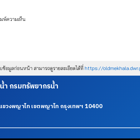
ิมพ์ความเห็น
้อมูลก่อนหน้า สามารถดูรายละเอียดได้ที่
https://oldmekhala.dwr.
น้ำ กรมทรัพยากรน้ำ
34 แขวงพญาไท เขตพญาไท กรุงเทพฯ 10400