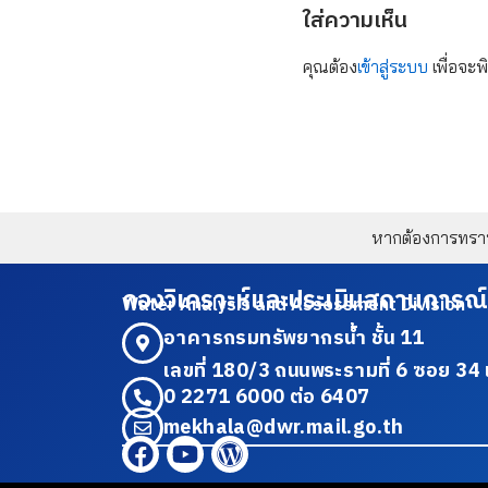
ใส่ความเห็น
คุณต้อง
เข้าสู่ระบบ
เพื่อจะพ
หากต้องการทราบข
กองวิเคราะห์และประเมินสถานการณ์
Water Analysis and Assessment Division
อาคารกรมทรัพยากรน้ำ ชั้น 11
เลขที่ 180/3 ถนนพระรามที่ 6 ซอย 
0 2271 6000 ต่อ 6407
mekhala@dwr.mail.go.th