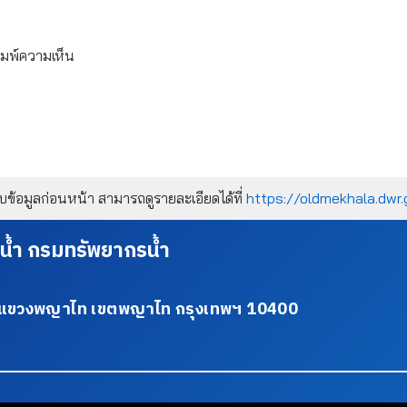
ิมพ์ความเห็น
้อมูลก่อนหน้า สามารถดูรายละเอียดได้ที่
https://oldmekhala.dwr.
น้ำ กรมทรัพยากรน้ำ
34 แขวงพญาไท เขตพญาไท กรุงเทพฯ 10400