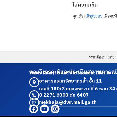
ใส่ความเห็น
คุณต้อง
เข้าสู่ระบบ
เพื่อจะพ
หากต้องการทราบข
กองวิเคราะห์และประเมินสถานการณ์
Water Analysis and Assessment Division
อาคารกรมทรัพยากรน้ำ ชั้น 11
เลขที่ 180/3 ถนนพระรามที่ 6 ซอย 
0 2271 6000 ต่อ 6407
mekhala@dwr.mail.go.th