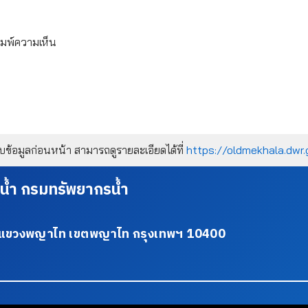
ิมพ์ความเห็น
้อมูลก่อนหน้า สามารถดูรายละเอียดได้ที่
https://oldmekhala.dwr.
น้ำ กรมทรัพยากรน้ำ
34 แขวงพญาไท เขตพญาไท กรุงเทพฯ 10400