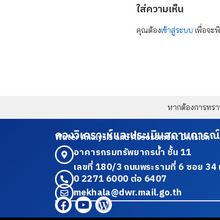
ใส่ความเห็น
คุณต้อง
เข้าสู่ระบบ
เพื่อจะพ
หากต้องการทราบข
กองวิเคราะห์และประเมินสถานการณ์
Water Analysis and Assessment Division
อาคารกรมทรัพยากรน้ำ ชั้น 11
เลขที่ 180/3 ถนนพระรามที่ 6 ซอย 
0 2271 6000 ต่อ 6407
mekhala@dwr.mail.go.th