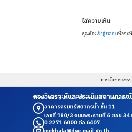
ใส่ความเห็น
คุณต้อง
เข้าสู่ระบบ
เพื่อจะพ
หากต้องการทราบข
กองวิเคราะห์และประเมินสถานการณ์
Water Analysis and Assessment Division
อาคารกรมทรัพยากรน้ำ ชั้น 11
เลขที่ 180/3 ถนนพระรามที่ 6 ซอย 
0 2271 6000 ต่อ 6407
mekhala@dwr.mail.go.th