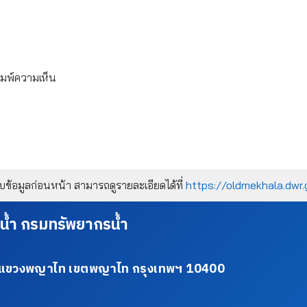
ิมพ์ความเห็น
้อมูลก่อนหน้า สามารถดูรายละเอียดได้ที่
https://oldmekhala.dwr.
น้ำ กรมทรัพยากรน้ำ
34 แขวงพญาไท เขตพญาไท กรุงเทพฯ 10400