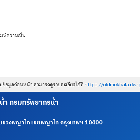
ิมพ์ความเห็น
้อมูลก่อนหน้า สามารถดูรายละเอียดได้ที่
https://oldmekhala.dwr.
น้ำ กรมทรัพยากรน้ำ
34 แขวงพญาไท เขตพญาไท กรุงเทพฯ 10400