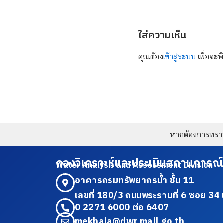
ใส่ความเห็น
คุณต้อง
เข้าสู่ระบบ
เพื่อจะพ
หากต้องการทราบข
กองวิเคราะห์และประเมินสถานการณ์
Water Analysis and Assessment Division
อาคารกรมทรัพยากรน้ำ ชั้น 11
เลขที่ 180/3 ถนนพระรามที่ 6 ซอย 
0 2271 6000 ต่อ 6407
mekhala@dwr.mail.go.th