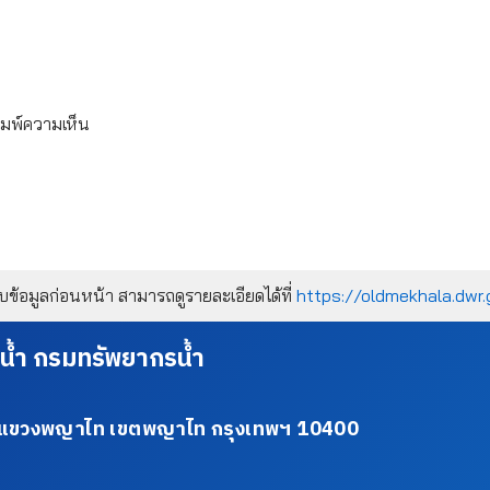
ิมพ์ความเห็น
้อมูลก่อนหน้า สามารถดูรายละเอียดได้ที่
https://oldmekhala.dwr.
น้ำ กรมทรัพยากรน้ำ
34 แขวงพญาไท เขตพญาไท กรุงเทพฯ 10400