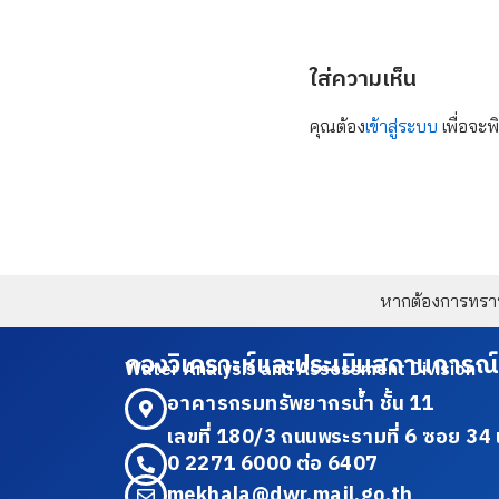
ใส่ความเห็น
คุณต้อง
เข้าสู่ระบบ
เพื่อจะพ
หากต้องการทราบข
กองวิเคราะห์และประเมินสถานการณ์
Water Analysis and Assessment Division
อาคารกรมทรัพยากรน้ำ ชั้น 11
เลขที่ 180/3 ถนนพระรามที่ 6 ซอย 
0 2271 6000 ต่อ 6407
mekhala@dwr.mail.go.th