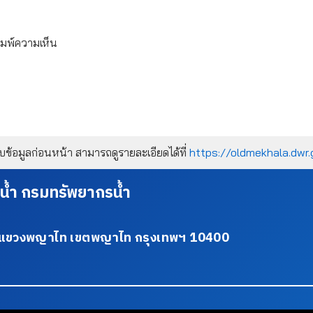
ิมพ์ความเห็น
้อมูลก่อนหน้า สามารถดูรายละเอียดได้ที่
https://oldmekhala.dwr.
น้ำ กรมทรัพยากรน้ำ
34 แขวงพญาไท เขตพญาไท กรุงเทพฯ 10400