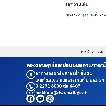
ใส่ความเห็น
คุณต้อง
เข้าสู่ระบบ
เพื่อจะพ
หากต้องการทราบข
กองวิเคราะห์และประเมินสถานการณ์
Water Analysis and Assessment Division
อาคารกรมทรัพยากรน้ำ ชั้น 11
เลขที่ 180/3 ถนนพระรามที่ 6 ซอย 
0 2271 6000 ต่อ 6407
mekhala@dwr.mail.go.th