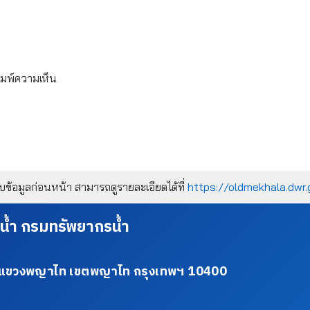
ิมพ์ความเห็น
้อมูลก่อนหน้า สามารถดูรายละเอียดได้ที่
https://oldmekhala.dwr.
น้ำ กรมทรัพยากรน้ำ
34 แขวงพญาไท เขตพญาไท กรุงเทพฯ 10400