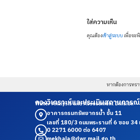
ใส่ความเห็น
คุณต้อง
เข้าสู่ระบบ
เพื่อจะพ
หากต้องการทราบข
กองวิเคราะห์และประเมินสถานการณ์
Water Analysis and Assessment Division
อาคารกรมทรัพยากรน้ำ ชั้น 11
เลขที่ 180/3 ถนนพระรามที่ 6 ซอย 
0 2271 6000 ต่อ 6407
mekhala@dwr.mail.go.th