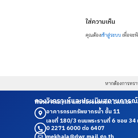
ใส่ความเห็น
คุณต้อง
เข้าสู่ระบบ
เพื่อจะพ
หากต้องการทราบข
กองวิเคราะห์และประเมินสถานการณ์
Water Analysis and Assessment Division
อาคารกรมทรัพยากรน้ำ ชั้น 11
เลขที่ 180/3 ถนนพระรามที่ 6 ซอย 
0 2271 6000 ต่อ 6407
mekhala@dwr.mail.go.th