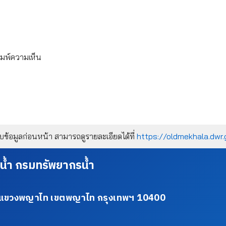
ิมพ์ความเห็น
้อมูลก่อนหน้า สามารถดูรายละเอียดได้ที่
https://oldmekhala.dwr.
น้ำ กรมทรัพยากรน้ำ
34 แขวงพญาไท เขตพญาไท กรุงเทพฯ 10400