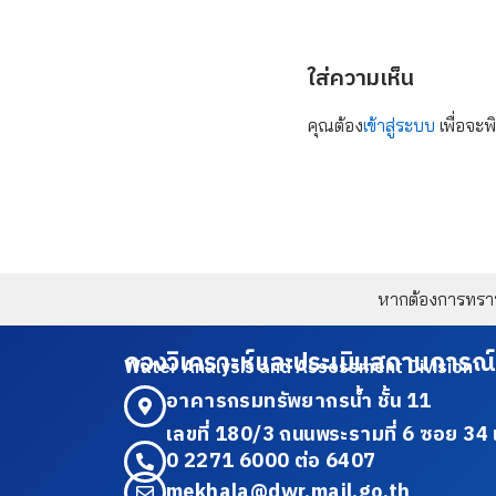
ใส่ความเห็น
คุณต้อง
เข้าสู่ระบบ
เพื่อจะพ
หากต้องการทราบข
กองวิเคราะห์และประเมินสถานการณ์
Water Analysis and Assessment Division
อาคารกรมทรัพยากรน้ำ ชั้น 11
เลขที่ 180/3 ถนนพระรามที่ 6 ซอย 
0 2271 6000 ต่อ 6407
mekhala@dwr.mail.go.th