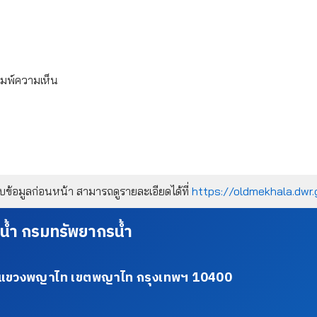
ิมพ์ความเห็น
้อมูลก่อนหน้า สามารถดูรายละเอียดได้ที่
https://oldmekhala.dwr.
น้ำ กรมทรัพยากรน้ำ
34 แขวงพญาไท เขตพญาไท กรุงเทพฯ 10400