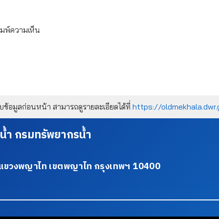
ิมพ์ความเห็น
้อมูลก่อนหน้า สามารถดูรายละเอียดได้ที่
https://oldmekhala.dwr.
น้ำ กรมทรัพยากรน้ำ
34 แขวงพญาไท เขตพญาไท กรุงเทพฯ 10400